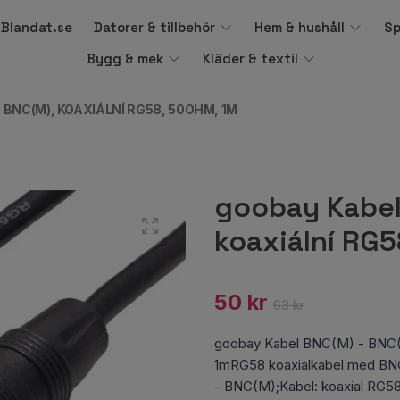
å Blandat.se
Datorer & tillbehör
Hem & hushåll
Sp
Bygg & mek
Kläder & textil
 BNC(M), KOAXIÁLNÍ RG58, 50OHM, 1M
goobay Kabel
koaxiální RG
50 kr
63 kr
goobay Kabel BNC(M) - BNC(
1mRG58 koaxialkabel med BNC
- BNC(M);Kabel: koaxial RG58