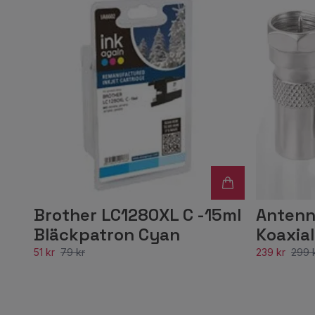
Brother LC1280XL C -15ml
Antenn
Bläckpatron Cyan
Koaxial
51 kr
79 kr
239 kr
299 