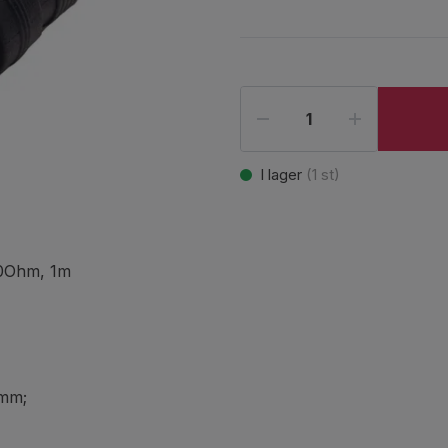
I lager
(
1
st)
50Ohm, 1m
 mm;