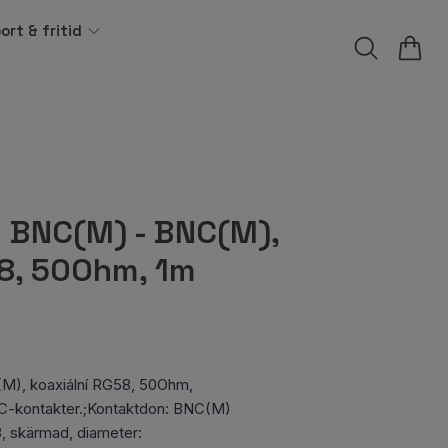
ort & fritid
 BNC(M) - BNC(M),
58, 50Ohm, 1m
M), koaxiální RG58, 50Ohm,
-kontakter.;Kontaktdon: BNC(M)
, skärmad, diameter: