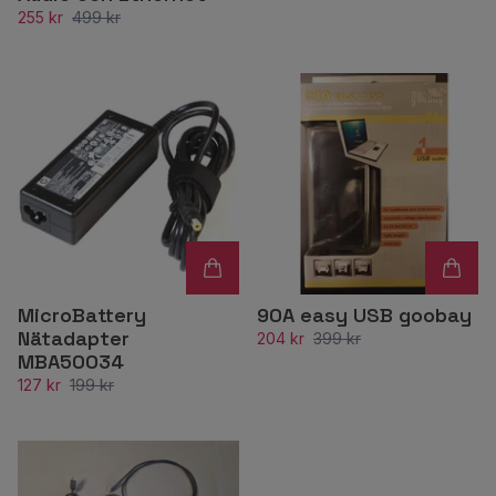
255 kr
499 kr
MicroBattery
90A easy USB goobay
Nätadapter
204 kr
399 kr
MBA50034
127 kr
199 kr