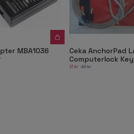
pter MBA1036
Ceka AnchorPad L
Computerlock Key
r
31 kr
49 kr