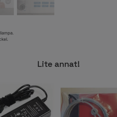
dlampa.
ckel.
Lite annat!