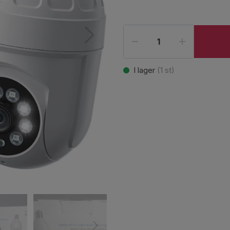
I lager
(
1
st)