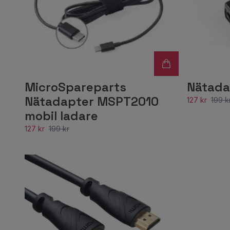
MicroSpareparts
Nätada
Nätadapter MSPT2010
127 kr
199 k
mobil ladare
127 kr
199 kr