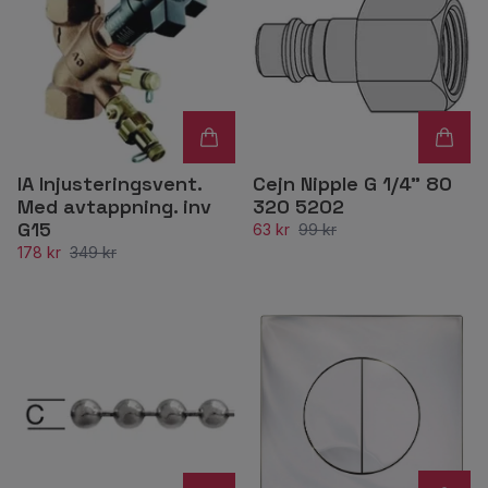
IA Injusteringsvent.
Cejn Nipple G 1/4" 80
Med avtappning. inv
320 5202
G15
63 kr
99 kr
178 kr
349 kr