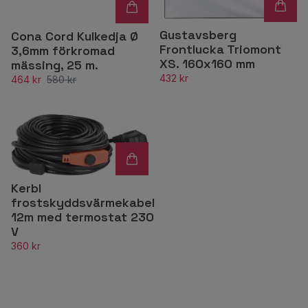
Gustavsberg
Cona Cord Kulkedja Ø
Frontlucka Triomont
3,6mm förkromad
XS. 160x160 mm
mässing, 25 m.
432 kr
464 kr
580 kr
Kerbl
frostskyddsvärmekabel
12m med termostat 230
V
360 kr