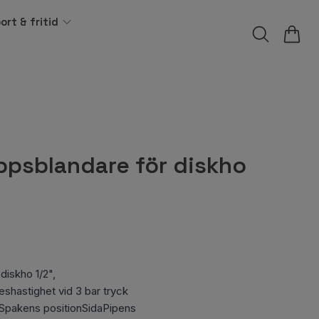
ort & fritid
psblandare för diskho
iskho 1/2",
shastighet vid 3 bar tryck
dSpakens positionSidaPipens