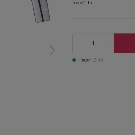
formC-fo
I lager
(
2
st)