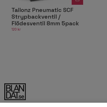
Tailonz Pneumatic SCF
Strypbackventil /
Flödesventil 8mm 5pack
120 kr