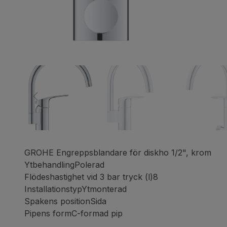
GROHE Engreppsblandare för diskho 1/2", krom
YtbehandlingPolerad
Flödeshastighet vid 3 bar tryck (l)8
InstallationstypYtmonterad
Spakens positionSida
Pipens formC-formad pip