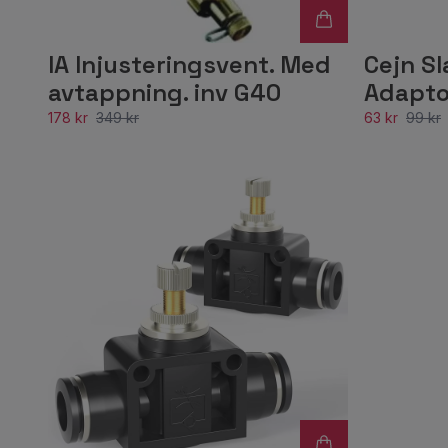
IA Injusteringsvent. Med
Cejn S
avtappning. inv G40
Adapto
178 kr
349 kr
63 kr
99 kr