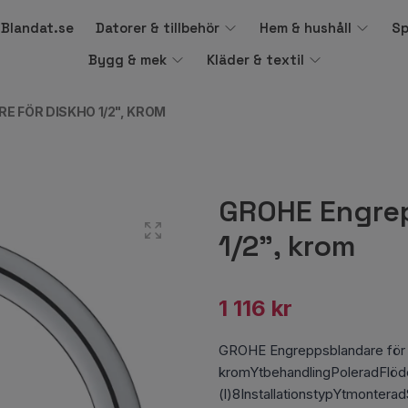
å Blandat.se
Datorer & tillbehör
Hem & hushåll
Sp
Bygg & mek
Kläder & textil
 FÖR DISKHO 1/2", KROM
GROHE Engrep
1/2", krom
1 116 kr
GROHE Engreppsblandare för d
kromYtbehandlingPoleradFlöde
(l)8InstallationstypYtmontera