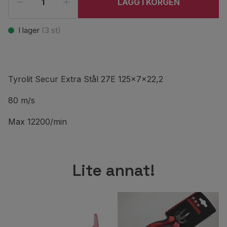
LÄGG I KORGEN
I lager
(
3
st)
Tyrolit Secur Extra Stål 27E 125x7x22,2
80 m/s
Max 12200/min
Lite annat!