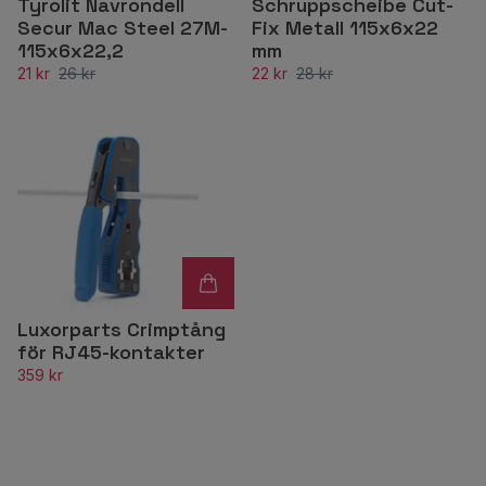
Tyrolit Navrondell
Schruppscheibe Cut-
Secur Mac Steel 27M-
Fix Metall 115x6x22
115x6x22,2
mm
21 kr
26 kr
22 kr
28 kr
Luxorparts Crimptång
för RJ45-kontakter
359 kr