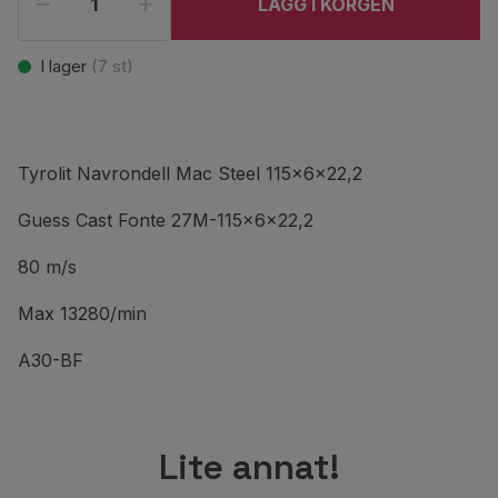
LÄGG I KORGEN
I lager
(
7
st)
Tyrolit Navrondell Mac Steel 115x6x22,2
Guess Cast Fonte 27M-115x6x22,2
80 m/s
Max 13280/min
A30-BF
Lite annat!