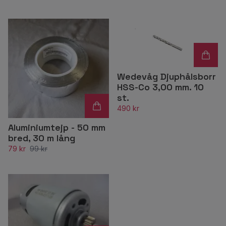
Wedevåg Djuphålsborr
HSS-Co 3,00 mm. 10
st.
490 kr
Aluminiumtejp - 50 mm
bred, 30 m lång
79 kr
99 kr