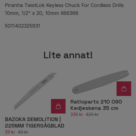
Piranha TwistLok Keyless Chuck For Cordless Drills
10mm, 1/2" x 20, 10mm X66366
5011402325931
Lite annat!
Ratioparts 210 090
Kedjeskena 35 cm
336 kr
420 kr
BAZOKA DEMOLITION |
225MM TIGERSÅGBLAD
39 kr
49 kr