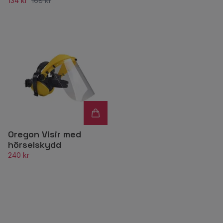
134 kr
168 kr
Oregon Visir med
hörselskydd
240 kr