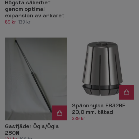
Högsta säkerhet
genom optimal
expansion av ankaret
89 kr
139 kr
Spännhylsa ER32RF
20,0 mm. tätad
339 kr
Gasfjäder Ögla/Ögla
280N