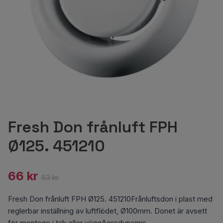
Fresh Don frånluft FPH
Ø125. 451210
66 kr
83 kr
Fresh Don frånluft FPH Ø125. 451210Frånluftsdon i plast med
reglerbar inställning av luftflödet, Ø100mm. Donet är avsett
för montage i tak eller väggAerodynamis