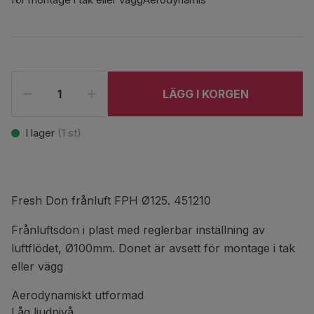
LÄGG I KORGEN
I lager
(
1
st)
Fresh Don frånluft FPH Ø125. 451210
Frånluftsdon i plast med reglerbar inställning av
luftflödet, Ø100mm. Donet är avsett för montage i tak
eller vägg
Aerodynamiskt utformad
Låg ljudnivå