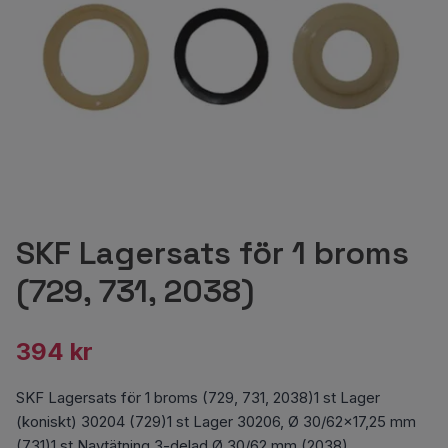
SKF Lagersats för 1 broms
(729, 731, 2038)
394 kr
SKF Lagersats för 1 broms (729, 731, 2038)1 st Lager
(koniskt) 30204 (729)1 st Lager 30206, Ø 30/62x17,25 mm
(731)1 st Navtätning 3-delad Ø 30/62 mm (2038)