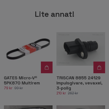
Lite annat!
GATES Micro-V®
TRISCAN 8855 24129
5PK870 Multirem
Impulsgivare, vevaxel,
3-polig
79 kr
99 kr
210 kr
262 kr