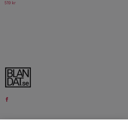
519 kr
LÄS MER