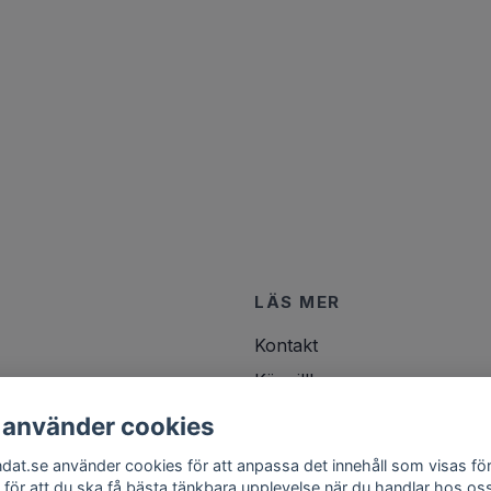
LÄS MER
Kontakt
Köpvillkor
 använder cookies
ndat.se använder cookies för att anpassa det innehåll som visas för
 för att du ska få bästa tänkbara upplevelse när du handlar hos os