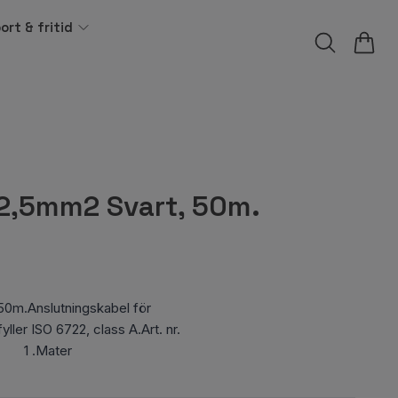
ort & fritid
2,5mm2 Svart, 50m.
0m.Anslutningskabel för
ller ISO 6722, class A.Art. nr.
r 1 .Mater