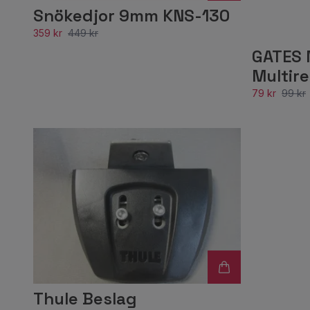
Snökedjor 9mm KNS-130
359 kr
449 kr
GATES 
Multir
79 kr
99 kr
Thule Beslag