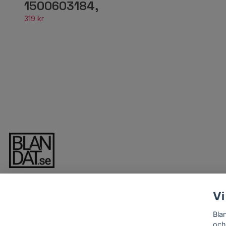
1500603184,
319 kr
Vi
Bla
och