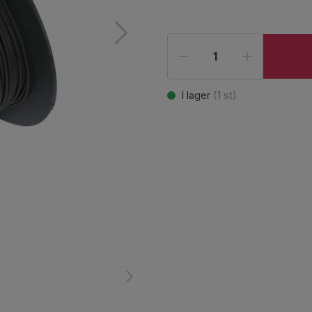
I lager
(
1
st)