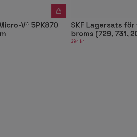
Micro-V® 5PK870
SKF Lagersats för 
em
broms (729, 731, 2
394 kr