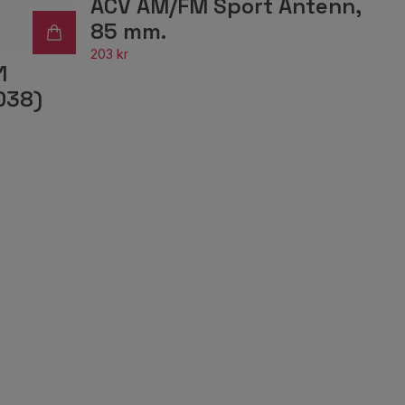
ACV AM/FM Sport Antenn,
85 mm.
203 kr
1
038)