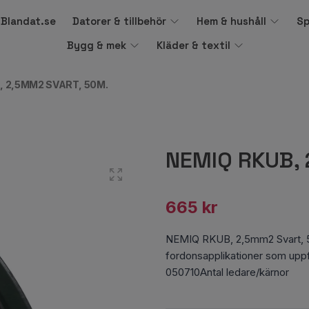
å Blandat.se
Datorer & tillbehör
Hem & hushåll
Sp
Bygg & mek
Kläder & textil
, 2,5MM2 SVART, 50M.
NEMIQ RKUB, 
665 kr
NEMIQ RKUB, 2,5mm2 Svart, 5
fordonsapplikationer som uppfy
050710Antal ledare/kärno