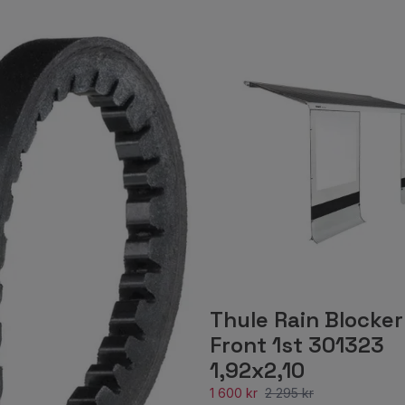
Thule Rain Blocker
Front 1st 301323
1,92x2,10
1 600 kr
2 295 kr