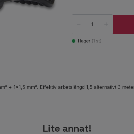
I lager
(
1
st)
m² + 1x1,5 mm². Effektiv arbetslängd 1,5 alternativt 3 met
Lite annat!