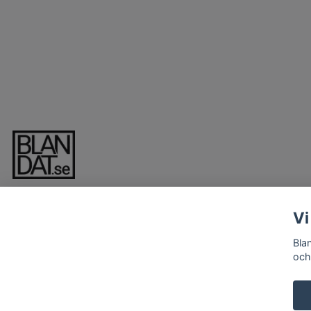
Vi
Bla
och