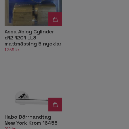
Assa Abloy Cylinder
d12 1201 LL3
mattmässing 5 nycklar
1 359 kr
Habo Dörrhandtag
New York Krom 16455
312 kr