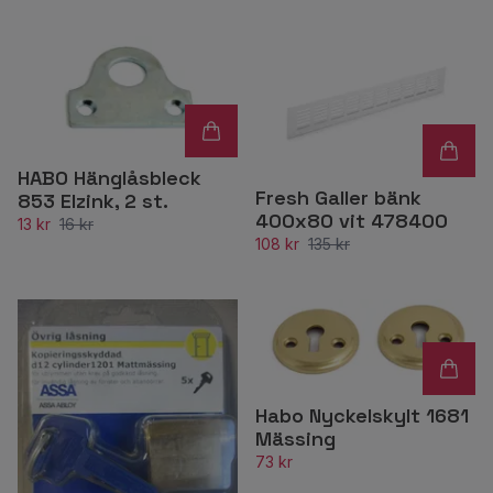
HABO Hänglåsbleck
Fresh Galler bänk
853 Elzink, 2 st.
400x80 vit 478400
13 kr
16 kr
108 kr
135 kr
Habo Nyckelskylt 1681
Mässing
73 kr