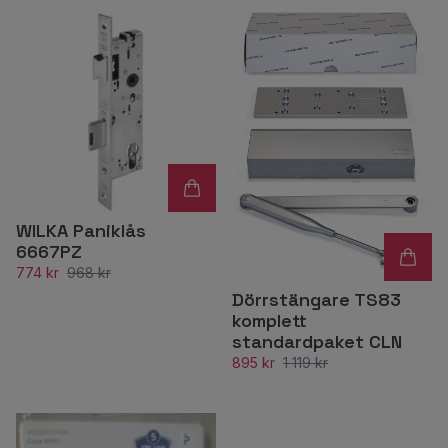
WILKA Paniklås
6667PZ
774 kr
968 kr
Dörrstängare TS83
komplett
standardpaket CLN
895 kr
1 119 kr