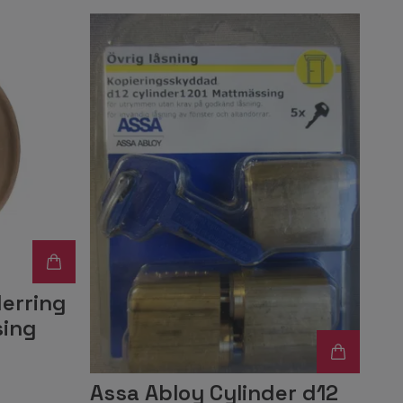
erring
sing
Assa Abloy Cylinder d12