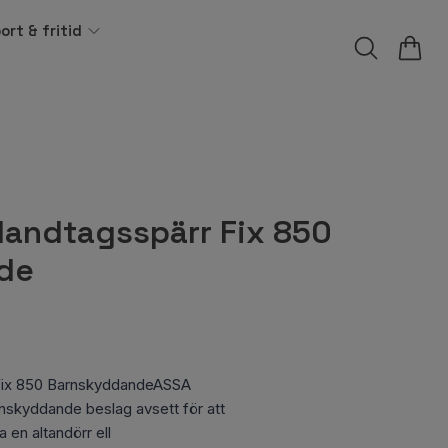
ort & fritid
andtagsspärr Fix 850
de
ix 850 BarnskyddandeASSA
nskyddande beslag avsett för att
 en altandörr ell