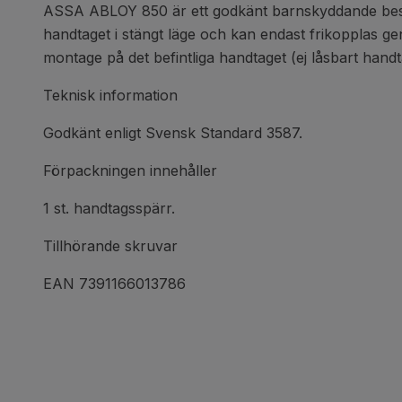
ASSA ABLOY 850 är ett godkänt barnskyddande beslag 
handtaget i stängt läge och kan endast frikopplas gen
montage på det befintliga handtaget (ej låsbart han
Teknisk information
Godkänt enligt Svensk Standard 3587.
Förpackningen innehåller
1 st. handtagsspärr.
Tillhörande skruvar
EAN 7391166013786