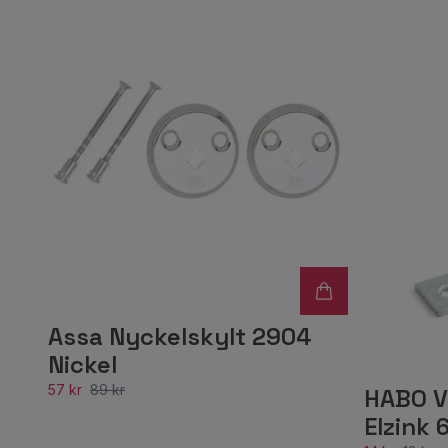
Assa Nyckelskylt 2904
Nickel
57 kr
89 kr
HABO Vi
Elzink 