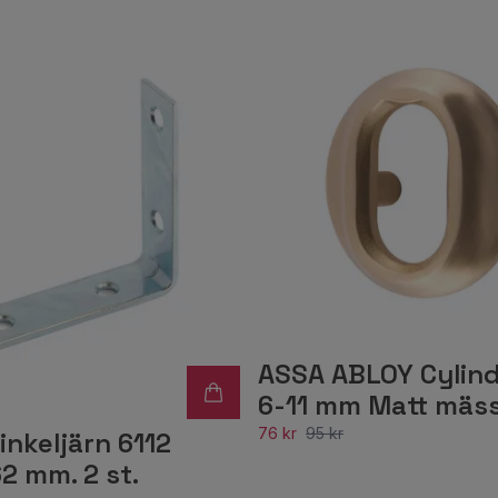
ASSA ABLOY Cylind
6-11 mm Matt mäs
76 kr
95 kr
nkeljärn 6112
62 mm. 2 st.