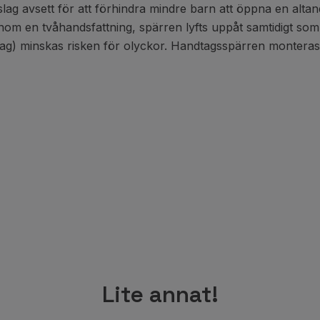
avsett för att förhindra mindre barn att öppna en altandö
om en tvåhandsfattning, spärren lyfts uppåt samtidigt som h
dtag) minskas risken för olyckor. Handtagsspärren monteras
Lite annat!