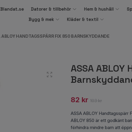
å Blandat.se
Datorer & tillbehör
Hem & hushåll
Sp
Bygg & mek
Kläder & textil
 ABLOY HANDTAGSSPÄRR FIX 850 BARNSKYDDANDE
ASSA ABLOY H
Barnskyddan
82 kr
103 kr
ASSA ABLOY Handtagsspärr F
ABLOY 850 är ett godkänt bar
förhindra mindre barn att öppna