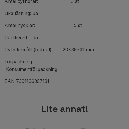
Antal cylindrar: 3 st
Lika låsning: Ja
Antal nycklar: 5 st
Certifierad: Ja
Cylindermått (b×h×d): 20×35×31 mm
Förpackning:
Konsumentförpackning
EAN 7391166367131
Lite annat!