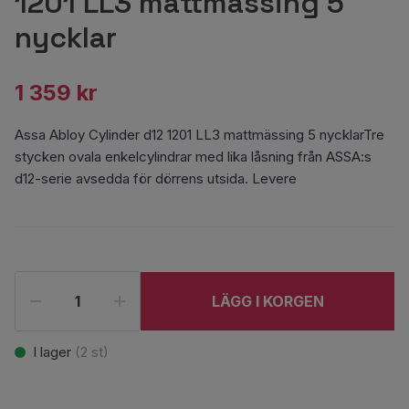
1201 LL3 mattmässing 5
nycklar
1 359 kr
Assa Abloy Cylinder d12 1201 LL3 mattmässing 5 nycklarTre
stycken ovala enkelcylindrar med lika låsning från ASSA:s
d12-serie avsedda för dörrens utsida. Levere
LÄGG I KORGEN
I lager
(
2
st)