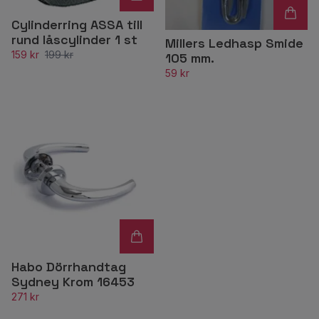
Cylinderring ASSA till
rund låscylinder 1 st
Millers Ledhasp Smide
159 kr
199 kr
105 mm.
59 kr
Habo Dörrhandtag
Sydney Krom 16453
271 kr