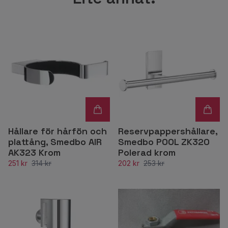
Hållare för hårfön och
Reservpappershållare,
plattång, Smedbo AIR
Smedbo POOL ZK320
AK323 Krom
Polerad krom
251 kr
314 kr
202 kr
253 kr