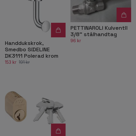
PETTINAROLI Kulventil
3/8" stålhandtag
96 kr
Handdukskrok,
Smedbo SIDELINE
DK3111 Polerad krom
153 kr
191 kr