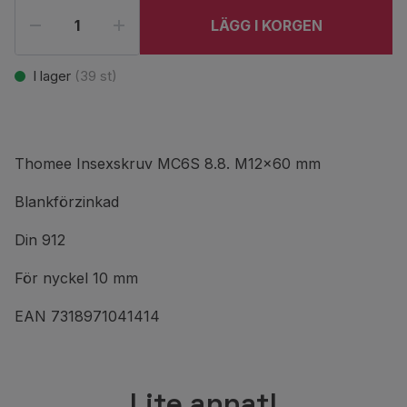
LÄGG I KORGEN
I lager
(
39
st)
Thomee Insexskruv MC6S 8.8. M12x60 mm
Blankförzinkad
Din 912
För nyckel 10 mm
EAN 7318971041414
Lite annat!