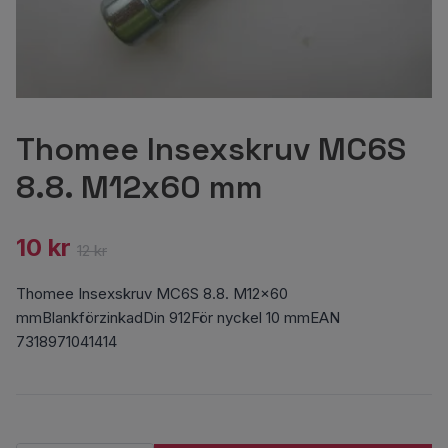
Thomee Insexskruv MC6S
8.8. M12x60 mm
10 kr
12 kr
Thomee Insexskruv MC6S 8.8. M12x60
mmBlankförzinkadDin 912För nyckel 10 mmEAN
7318971041414