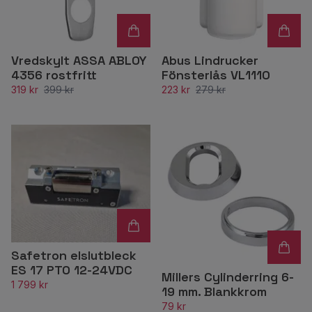
Vredskylt ASSA ABLOY
Abus Lindrucker
4356 rostfritt
Fönsterlås VL1110
319 kr
399 kr
223 kr
279 kr
Safetron elslutbleck
ES 17 PTO 12-24VDC
Millers Cylinderring 6-
1 799 kr
19 mm. Blankkrom
79 kr