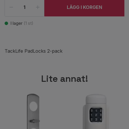
LÄGG I KORGEN
I lager
(
1
st)
TackLife PadLocks 2-pack
Lite annat!