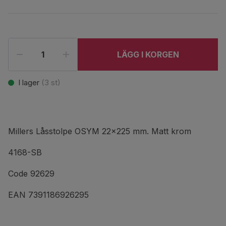
LÄGG I KORGEN
I lager
(
3
st)
Millers Låsstolpe OSYM 22x225 mm. Matt krom
4168-SB
Code 92629
EAN 7391186926295