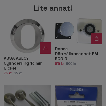
Lite annat!
Dorma
Dörrhållarmagnet EM
ASSA ABLOY
500 G
Cylinderring 13 mm
615 kr
900 kr
Nickel
76 kr
95 kr