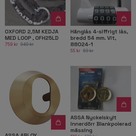
OXFORD 2,5M KEDJA
Hänglås 4-siffrigt lås,
MED LOOP , OFH25LD
bredd 54 mm. Vit,
88024-1
759 kr
949 kr
55 kr
69 kr
ASSA Nyckelskylt
innerdörr Blankpolerad
mässing
ASSA ABLOY