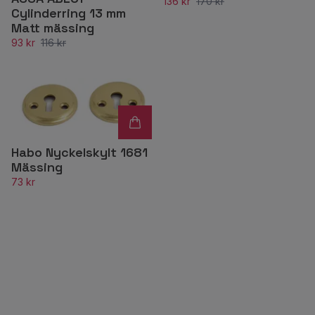
136 kr
170 kr
Cylinderring 13 mm
Matt mässing
93 kr
116 kr
Habo Nyckelskylt 1681
Mässing
73 kr