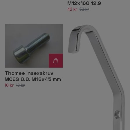
M12x160 12.9
42 kr
53 kr
Thomee Insexskruv
MC6S 8.8. M16x45 mm
10 kr
13 kr