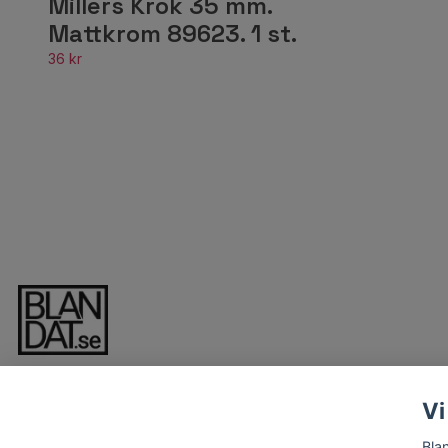
Millers Krok 35 mm.
Mattkrom 89623. 1 st.
36 kr
Vi
Bla