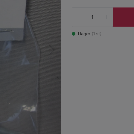
I lager
(
1
st)