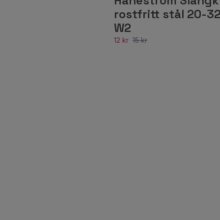
Haneström Slang
rostfritt stål 20-3
W2
12 kr
15 kr