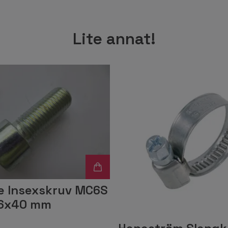
Lite annat!
 Insexskruv MC6S
16x40 mm