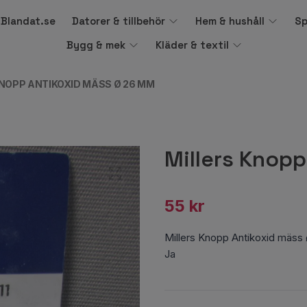
å Blandat.se
Datorer & tillbehör
Hem & hushåll
Sp
Bygg & mek
Kläder & textil
NOPP ANTIKOXID MÄSS Ø 26 MM
Millers Knop
55 kr
Millers Knopp Antikoxid mäss
Ja