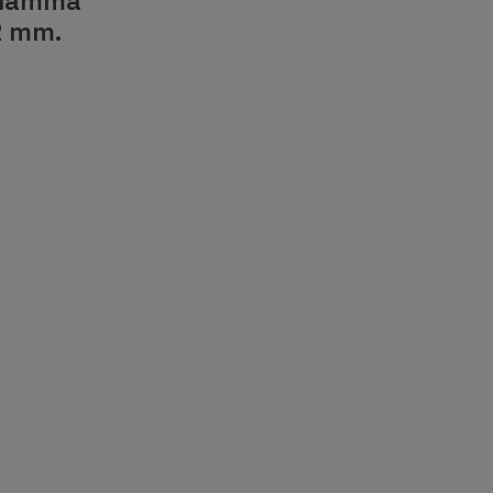
klämma
2 mm.