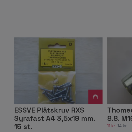
ESSVE Plåtskruv RXS
Thomee
Syrafast A4 3,5x19 mm.
8.8. M
15 st.
11 kr
14 kr