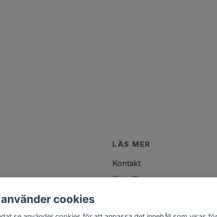
LÄS MER
Kontakt
Köpvillkor
 använder cookies
ndat.se använder cookies för att anpassa det innehåll som visas för