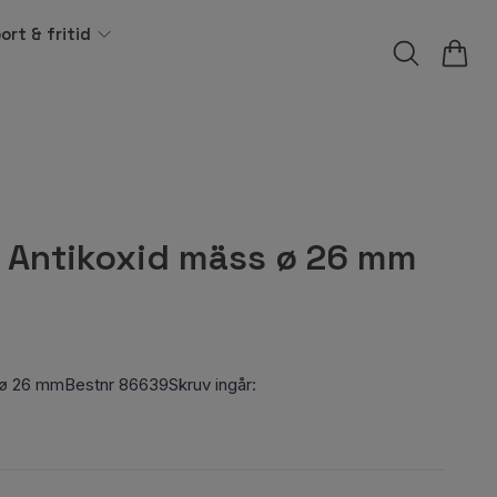
ort & fritid
p Antikoxid mäss ø 26 mm
 ø 26 mmBestnr 86639Skruv ingår: