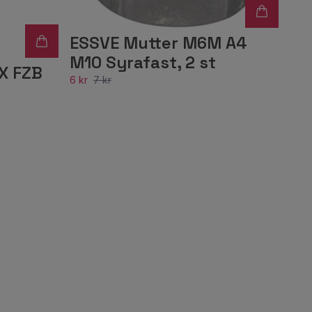
ESSVE Mutter M6M A4
M10 Syrafast, 2 st
X FZB
6 kr
7 kr