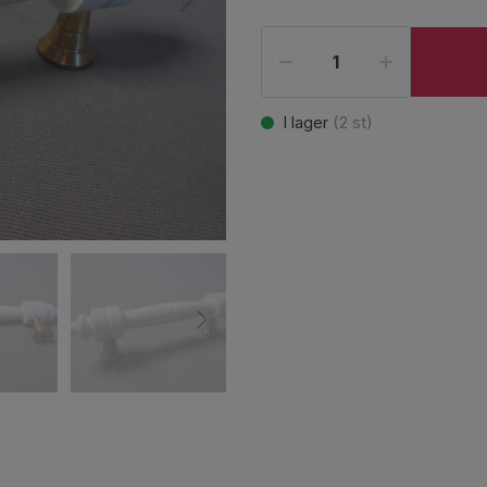
I lager
(
2
st)