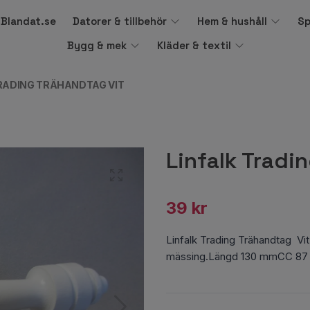
å Blandat.se
Datorer & tillbehör
Hem & hushåll
Sp
Bygg & mek
Kläder & textil
TRADING TRÄHANDTAG VIT
Linfalk Tradi
39 kr
Linfalk Trading Trähandtag Vit
mässing.Längd 130 mmCC 8