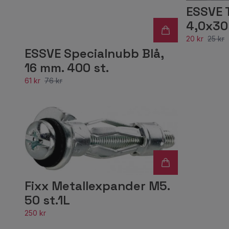
ESSVE 
4,0x30
20 kr
25 kr
ESSVE Specialnubb Blå,
16 mm. 400 st.
61 kr
76 kr
Fixx Metallexpander M5.
50 st.1L
250 kr