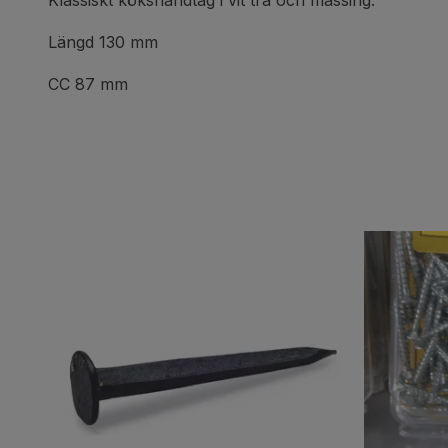
Klassiskt kökshandtag i vit trä och mässing.
Längd 130 mm
CC 87 mm