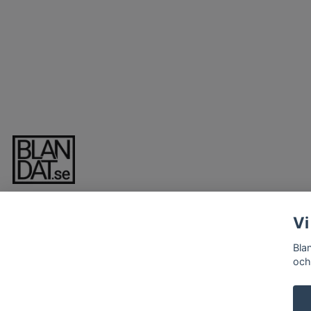
Vi
Bla
och