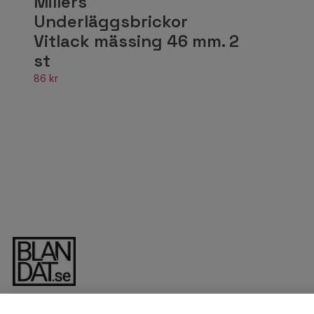
Millers
Underläggsbrickor
Vitlack mässing 46 mm. 2
st
86 kr