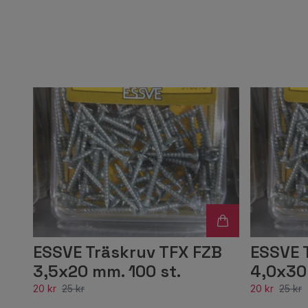
ESSVE Träskruv TFX FZB
ESSVE 
3,5x20 mm. 100 st.
4,0x30
20 kr
25 kr
20 kr
25 kr