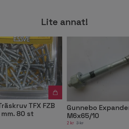
Lite annat!
Träskruv TFX FZB
Gunnebo Expande
 mm. 80 st
M6x65/10
2 kr
3 kr