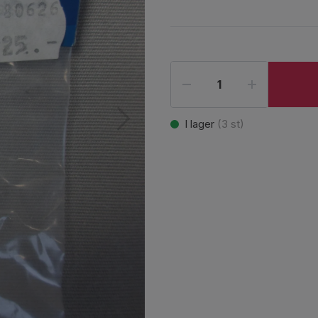
I lager
(
3
st)