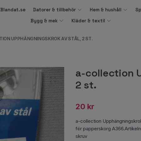
å Blandat.se
Datorer & tillbehör
Hem & hushåll
Sp
Bygg & mek
Kläder & textil
TION UPPHÄNGNINGSKROK AV STÅL, 2 ST.
a-collection 
2 st.
20 kr
a-collection Upphängningskrok
för papperskorg A366.Artikeln
skruv