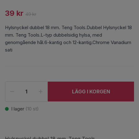
39 kr
49 kr
Hylsnyckel dubbel 18 mm. Teng Tools.Dubbel Hylsnyckel 18
mm. Teng Tools.L-typ dubbelsidig hylsa, med
genomgående hål.6-kantig och 12-kantig.Chrome Vanadium
sati
LÄGG I KORGEN
I lager
(
10
st)
Hylsnyckel dubbel 18 mm. Teng Tools.