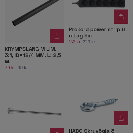
Prokord power strip 6
uttag 5m
183 kr
229 kr
KRYMPSLANG M LIM,
3:1, ID=12/4 MM. L: 2,5
M.
79 kr
99 kr
HABO Skruvögla 8