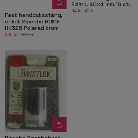
Elzink. 40x4 mm.10 st.
34 kr
43 kr
Fast handduksstång,
enkel. Smedbo HOME
HK328 Polerad krom
230 kr
287 kr
Piranha Snabbchuck