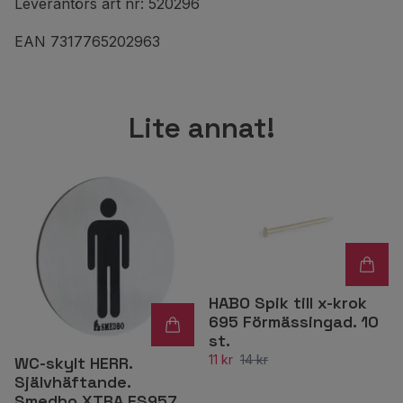
Leverantörs art nr: 520296
EAN 7317765202963
Lite annat!
HABO Spik till x-krok
695 Förmässingad. 10
st.
11 kr
14 kr
WC-skylt HERR.
Självhäftande.
Smedbo XTRA FS957