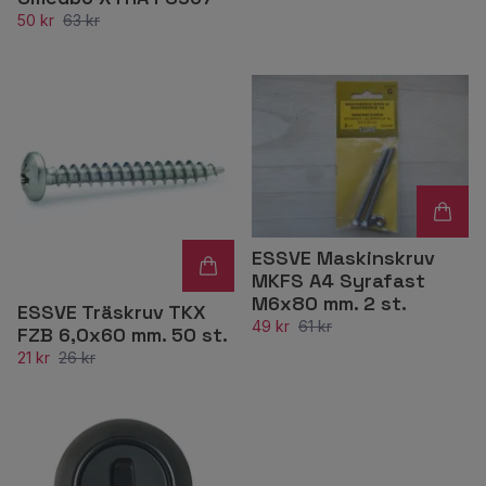
50 kr
63 kr
ESSVE Maskinskruv
MKFS A4 Syrafast
M6x80 mm. 2 st.
ESSVE Träskruv TKX
49 kr
61 kr
FZB 6,0x60 mm. 50 st.
21 kr
26 kr