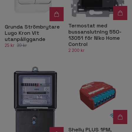
Termostat med
Grunda Strömbrytare
bussanslutning 550-
Lugo Kron Vit
13051 för Niko Home
utanpåliggande
Control
25 kr
39 kr
2 200 kr
Shelly PLUS 1PM,