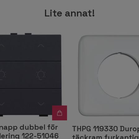
Lite annat!
napp dubbel för
THPG 119330 Duro
lering 122-51046
täckram fyrkantig