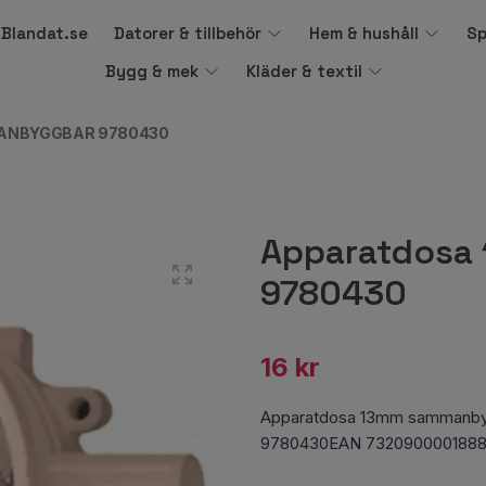
å Blandat.se
Datorer & tillbehör
Hem & hushåll
Sp
Bygg & mek
Kläder & textil
ANBYGGBAR 9780430
Apparatdosa
9780430
16 kr
Apparatdosa 13mm sammanby
9780430EAN 732090000188