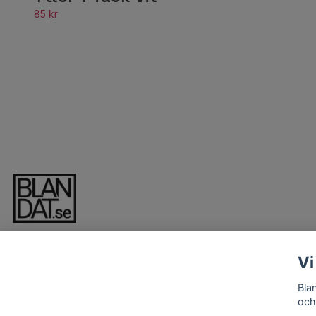
85 kr
Vi
Bla
och