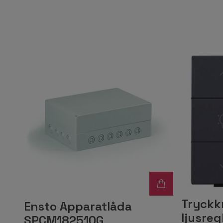
Tryckk
Ensto Apparatlåda
ljusreg
SPCM182510G