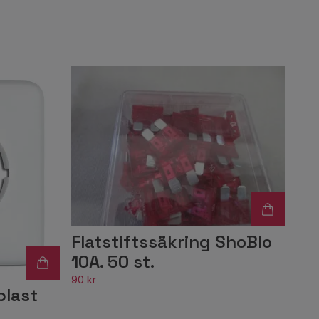
Flatstiftssäkring ShoBlo
10A. 50 st.
90 kr
plast