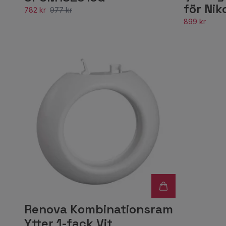
för Nik
782 kr
977 kr
899 kr
Renova Kombinationsram
Ytter 1-fack Vit