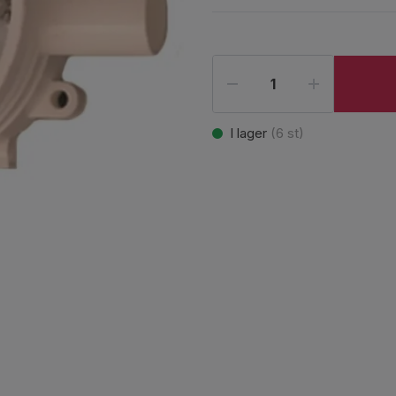
I lager
(
6
st)