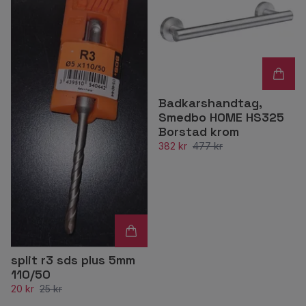
Badkarshandtag,
Smedbo HOME HS325
Borstad krom
382 kr
477 kr
split r3 sds plus 5mm
110/50
20 kr
25 kr