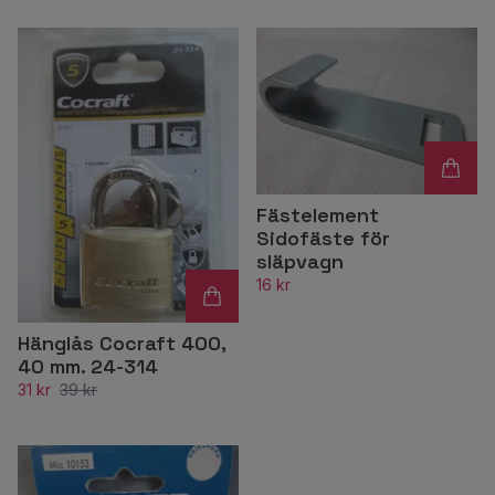
Fästelement
Sidofäste för
släpvagn
16 kr
Hänglås Cocraft 400,
40 mm. 24-314
31 kr
39 kr