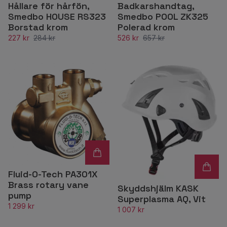
Hållare för hårfön,
Badkarshandtag,
Smedbo HOUSE RS323
Smedbo POOL ZK325
Borstad krom
Polerad krom
227 kr
284 kr
526 kr
657 kr
Fluid-O-Tech PA301X
Brass rotary vane
Skyddshjälm KASK
pump
Superplasma AQ, Vit
1 299 kr
1 007 kr