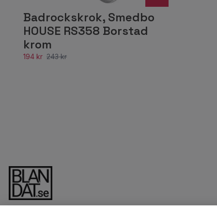
Badrockskrok, Smedbo
HOUSE RS358 Borstad
krom
194 kr
243 kr