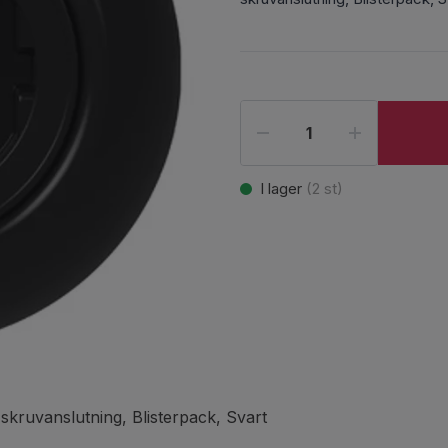
I lager
(
2
st)
, skruvanslutning, Blisterpack, Svart