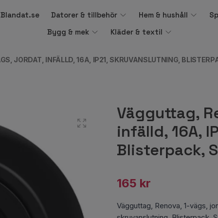
å Blandat.se
Datorer & tillbehör
Hem & hushåll
Sp
Bygg & mek
Kläder & textil
GS, JORDAT, INFÄLLD, 16A, IP21, SKRUVANSLUTNING, BLISTERP
Vägguttag, Re
infälld, 16A, 
Blisterpack, 
165 kr
Vägguttag, Renova, 1-vägs, jorda
skruvanslutning, Blisterpack,