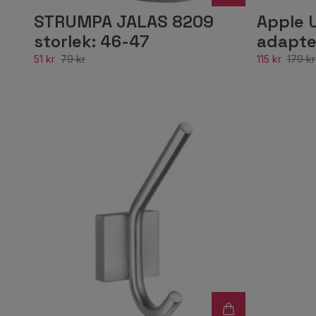
STRUMPA JALAS 8209
Apple 
storlek: 46-47
adapte
51 kr
79 kr
115 kr
179 kr