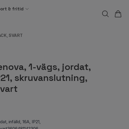
ort & fritid
ACK, SVART
nova, 1-vägs, jordat,
IP21, skruvanslutning,
Svart
t, infälld, 16A, IP21,
 Svart3606481142306