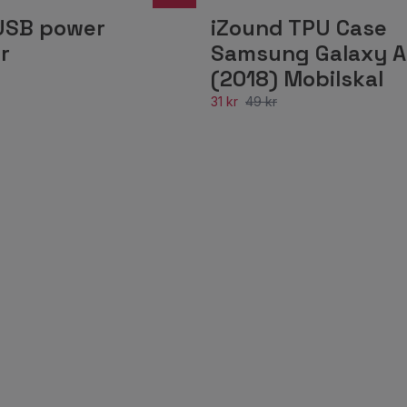
USB power
iZound TPU Case
r
Samsung Galaxy A
(2018) Mobilskal
31 kr
49 kr